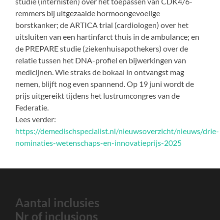
studie (internisten) over het toepassen van CDK4/6-
remmers bij uitgezaaide hormoongevoelige
borstkanker; de ARTICA trial (cardiologen) over het
uitsluiten van een hartinfarct thuis in de ambulance; en
de PREPARE studie (ziekenhuisapothekers) over de
relatie tussen het DNA-profiel en bijwerkingen van
medicijnen. Wie straks de bokaal in ontvangst mag
nemen, blijft nog even spannend. Op 19 juni wordt de
prijs uitgereikt tijdens het lustrumcongres van de
Federatie.
Lees verder:
https://demedischspecialist.nl/nieuwsoverzicht/nieuws/drie-
nominaties-wetenschaps-en-innovatieprijs-2025
Aantal inclusies
Nr of inclusions