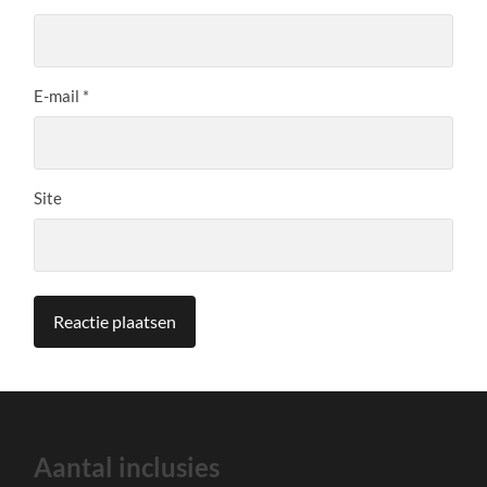
E-mail
*
Site
Aantal inclusies